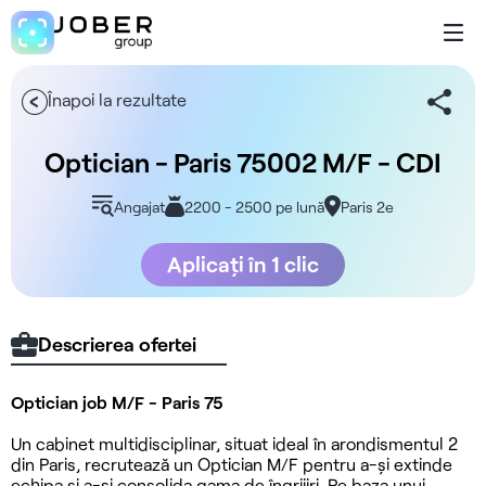
Înapoi la rezultate
Optician - Paris 75002 M/F - CDI
Angajat
2200 - 2500 pe lună
Paris 2e
Aplicați în 1 clic
Descrierea ofertei
Optician job M/F - Paris 75
Un cabinet multidisciplinar, situat ideal în arondismentul 2
din Paris, recrutează un Optician M/F pentru a-și extinde
echipa și a-și consolida gama de îngrijiri. Pe baza unui