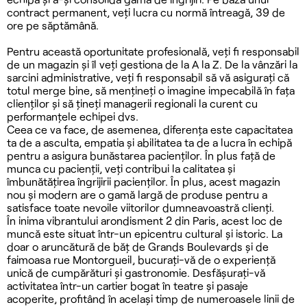
contract permanent, veți lucra cu normă întreagă, 39 de
ore pe săptămână.
Pentru această oportunitate profesională, veți fi responsabil
de un magazin și îl veți gestiona de la A la Z. De la vânzări la
sarcini administrative, veți fi responsabil să vă asigurați că
totul merge bine, să mențineți o imagine impecabilă în fața
clienților și să țineți managerii regionali la curent cu
performanțele echipei dvs.
Ceea ce va face, de asemenea, diferența este capacitatea
ta de a asculta, empatia și abilitatea ta de a lucra în echipă
pentru a asigura bunăstarea pacienților. În plus față de
munca cu pacienții, veți contribui la calitatea și
îmbunătățirea îngrijirii pacienților. În plus, acest magazin
nou și modern are o gamă largă de produse pentru a
satisface toate nevoile viitorilor dumneavoastră clienți.
În inima vibrantului arondisment 2 din Paris, acest loc de
muncă este situat într-un epicentru cultural și istoric. La
doar o aruncătură de băț de Grands Boulevards și de
faimoasa rue Montorgueil, bucurați-vă de o experiență
unică de cumpărături și gastronomie. Desfășurați-vă
activitatea într-un cartier bogat în teatre și pasaje
acoperite, profitând în același timp de numeroasele linii de