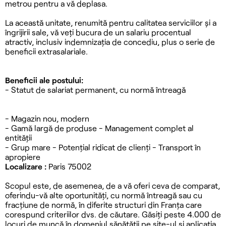
metrou pentru a vă deplasa.
La această unitate, renumită pentru calitatea serviciilor și a
îngrijirii sale, vă veți bucura de un salariu procentual
atractiv, inclusiv indemnizația de concediu, plus o serie de
beneficii extrasalariale.
Beneficii ale postului:
- Statut de salariat permanent, cu normă întreagă
- Magazin nou, modern
- Gamă largă de produse - Management complet al
entității
- Grup mare - Potențial ridicat de clienți - Transport în
apropiere
Localizare :
Paris 75002
Scopul este, de asemenea, de a vă oferi ceva de comparat,
oferindu-vă alte oportunități, cu normă întreagă sau cu
fracțiune de normă, în diferite structuri din Franța care
corespund criteriilor dvs. de căutare. Găsiți peste 4.000 de
locuri de muncă în domeniul sănătății pe site-ul și aplicația