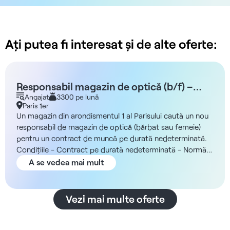
Ați putea fi interesat și de alte oferte:
Responsabil magazin de optică (b/f) –
Paris, arondismentul 1
Angajat
3300 pe lună
Paris 1er
Un magazin din arondismentul 1 al Parisului caută un nou
responsabil de magazin de optică (bărbat sau femeie)
pentru un contract de muncă pe durată nedeterminată.
Condițiile - Contract pe durată nedeterminată - Normă
întreagă - 39 de ore - De luni până sâmbătă - 09:30 –
A se vedea mai mult
20:00 Compania Veți face parte dintr-un lanț de
magazine de optică axat pe accesibilitate, rapiditate în
deservire și un volum mare de clienți. Magazinele
Vezi mai multe oferte
funcționează cu echipe formate din opticieni autorizați și
consilieri optici, iar parcursul clientului este structurat în
jurul consiliere, examinării vederii, alegerii ramei, vânzării și