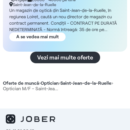
la-Ruelle 45
Saint-Jean-de-la-Ruelle
Un magazin de optică din Saint-Jean-de-la-Ruelle, în
regiunea Loiret, caută un nou director de magazin cu
contract permanent. Condiții - CONTRACT PE DURATĂ
NEDETERMINATĂ - Normă întreagă: 35 de ore pe
săptămână - De ocupat cât mai curând posibil Structura
A se vedea mai mult
Vă veți alătura unui grup privat fără scop lucrativ care își
desfășoară activitatea în regiunea Centre-Val de Loire, cu
135 de unități și servicii și aproape 1 800 de angajați.
Vezi mai multe oferte
Postul se desfășoară într-un magazin de optică local, în
cadrul unei echipe de trei persoane, și se concentrează
pe calitatea serviciilor și pe asistența acordată
pacienților. Grupul oferă, de asemenea, formare și sprijin
Oferte de muncă
›
Optician
›
Saint-Jean-de-la-Ruelle
›
în carieră pentru a contribui la dezvoltarea
Optician M/F - Saint-Jea…
competențelor. Remunerație - între 28.000 și 40.000
EUR brut pe an Atribuții - Dezvoltarea și conducerea
politicii de vânzări a magazinului - Coordonarea activității
între diferitele departamente și gestionarea performanței
vânzărilor - Monitorizarea dosarelor clienților și asigurarea
serviciului post-vânzare pentru serviciile oferite -