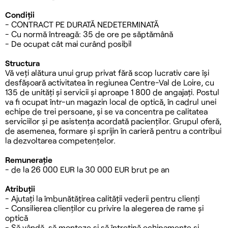
Condiții
- CONTRACT PE DURATĂ NEDETERMINATĂ
- Cu normă întreagă: 35 de ore pe săptămână
- De ocupat cât mai curând posibil
Structura
Vă veți alătura unui grup privat fără scop lucrativ care își
desfășoară activitatea în regiunea Centre-Val de Loire, cu
135 de unități și servicii și aproape 1 800 de angajați. Postul
va fi ocupat într-un magazin local de optică, în cadrul unei
echipe de trei persoane, și se va concentra pe calitatea
serviciilor și pe asistența acordată pacienților. Grupul oferă,
de asemenea, formare și sprijin în carieră pentru a contribui
la dezvoltarea competențelor.
Remunerație
- de la 26 000 EUR la 30 000 EUR brut pe an
Atribuții
- Ajutați la îmbunătățirea calității vederii pentru clienți
- Consilierea clienților cu privire la alegerea de rame și
optică
- Să vândă, să monteze și să întrețină echipamente și